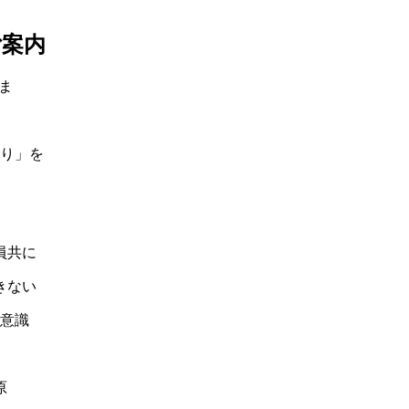
ご案内
ま
より」を
員共に
きない
を意識
原