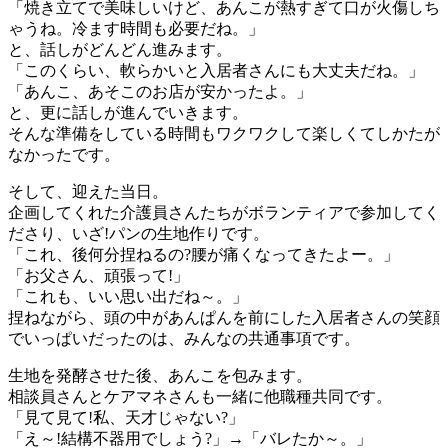
「焼き立てで美味しいけど、あんこが熱すぎて口が火傷しち
ゃうね。冷ます時間も必要だね。」
と、話しがどんどん進みます。
「このくらい、軟らかいと入居者さんにも大丈夫だね。」
「あんこ、あそこのお店が安かったよ。」
と、更に話しが進んでいきます。
そんな準備をしている時間もワクワクして楽しくてしかたが
なかったです。
そして、迎えた当日。
企画してくれた介護員さんたちがボランティアで参加してく
ださり、いざ!パンの生地作りです。
「これ、後何分捏ねるの?腰が痛くなってきたよー。」
「お父さん、頑張って!」
「これも、いい思い出だね～。」
捏ねながら、頭の中があんぱんを前にした入居者さんの笑顔
でいっぱいだったのは、みんなの共通事項です。
生地を発酵させた後、あんこを包みます。
相談員さんとケアマネさんも一緒に他職種共同です。
「見て見て!私、天才じゃない?」
「え～!結構不器用でしょう?」→「バレたか～。」